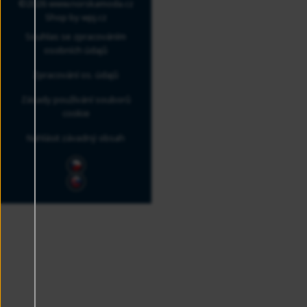
©2026 www.norskamoda.cz
Shop by
wpj.cz
Souhlas se zpracováním
osobních údajů
Zpracování os. údajů
Zásady používání souborů
cookie
Nahlásit závadný obsah