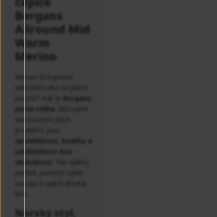
čepice
Bergans
Allround Mid
Warm
Merino
Nebaví tě kupovat
nekvalitní věci na jedno
použití? Pak je
Bergans
jasná volba
. Klíčovými
vlastnostmi jejich
produktů jsou
spolehlivost, kvalita a
udržitelnost bez
okázalosti
. Tak vybírej
pečlivě, protože tyhle
kousky ti vydrží dlouhá
léta.
Norský styl,