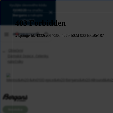
Využijte slevového kódu
FJORD20
na značku
Bergans
a nakupte
výhodně.
Oblečení
Dámské čepice, čelenky,
nákrčníky
Novinka