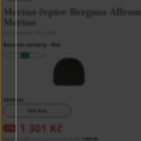
Merino čepice Bergans Allr
Merino
Kód produktu:
3756-23047
Barevné varianty -
Bílá
Velikost
One Size
1 301 Kč
-7 %
Nejvýhodnější cena za posledních 30 dní:
1 399 Kč