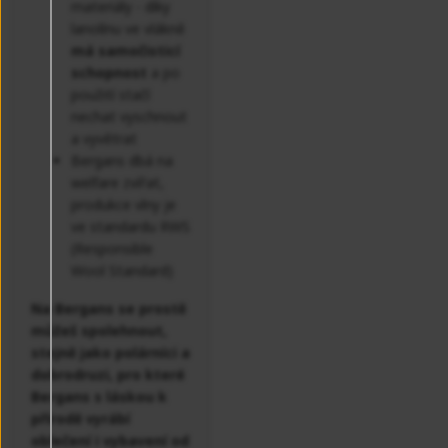
materiály - díky
lanolínu ve vlákně
má samočisticí
schopnost
a po
použití stačí
nechat vyschnout
a vyvětrat
Bergans dbá na
welfare zvířat,
produkce vlny je
ve standardu RWS
(Responsible
Wool Standard)
Na Bergans se prostě
můžeš spolehnout,
stejně jako polárníci a
dobrodruzi, pro které
Bergans s láskou k
přírodě vyrábí
oblečení i vybavení od