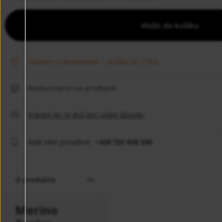
Vložit do košíku
skladem u dodavatele – dodání do 7 dnů
Nedostupné na prodejně
Vrácení do 14 dnů bez udání důvodu
Rádi Vám poradíme +
420 725 938 590
O produktu
Merino