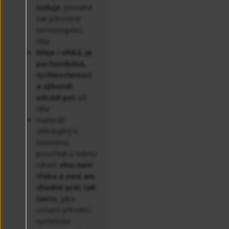
izoluje
, pomáhá
tak přirozené
termoregulaci
těla
hřeje i vlhká, je
pachuodolná,
rychleschnoucí
a výborně
odvádí pot
od
těla
materiál
ohleduplný k
životnímu
prostředí a tvému
zdraví:
vlnu není
třeba a není ani
vhodné prát tak
často
, jako
ostatní přírodní i
syntetické