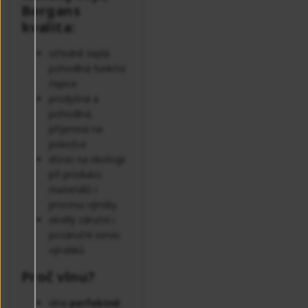
Bergans
kvalita:
středně teplá
pohodlná funkční
čepice
prodyšná a
pohodlná,
příjemná na
pokožce
důraz na ekologii
při produkci
materiálů i
procesu výroby
skvělý záruční i
pozáruční servis
výrobků
Proč vlnu?
vlna
perfektně