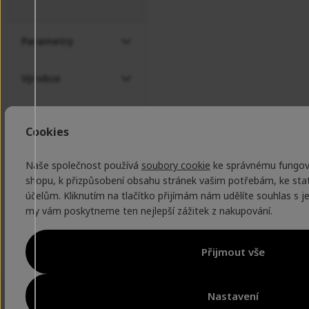
Parametry
Výrobce
Recenze
Cookies
Naše společnost používá
soubory cookie
ke správnému fungová
shopu, k přizpůsobení obsahu stránek vašim potřebám, ke sta
účelům. Kliknutím na tlačítko přijímám nám udělíte souhlas s 
my vám poskytneme ten nejlepší zážitek z nakupování.
20 let Vám svítíme
Vrácení do 14 dnů
Rádi Vám poradíme
2x k
na cestu outdoorem
bez udání důvodu
+420 724 579 545
v 
Přijmout vše
Nastavení
NORSKÝ