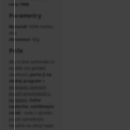
roku 1908.
Parametry
Materiál
: 100% merino
vlna
Hmotnost
: 92g
Péče
Aby si vlna zachovala co
nejdéle své geniální
vlastnosti,
perte ji na
vlněný program
v
ekologicky šetrných
pracích prostředcích s
lanolínem
.
Sušte
naplocho, neždímejte
ručně
- vodu z výrobku
pouze vymačkejte.
Nesušte na zdroji tepla.