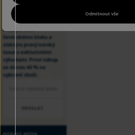
STYL
ve Vaší
Odmítnout vše
schránce
Přidejte se k
Severskému klubu a
získejte pravý norský
luxus s exkluzivními
výhodami. První nákup
se slevou 40 % na
vybrané zboží.
ODESLAT
NORSKÁ MÓDA