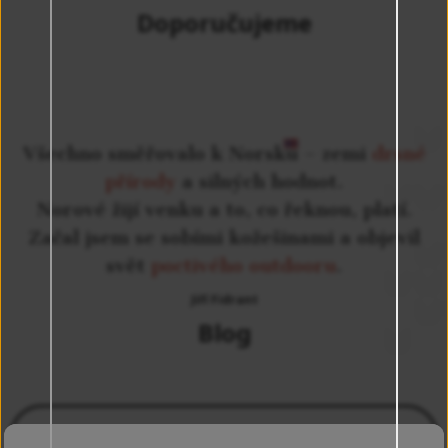
Doporučujeme
Všechno směřovalo k
Norsku
– zemi
drsné
přírody
a silných hodnot.
Norové žijí venku a to, co řeknou, platí.
Začal jsem se sobími kožešinami a objevil
svět
poctivého outdooru
.
Jiří Fidrant
Blog
Další články na blogu