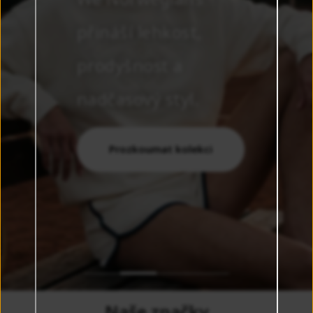
přináší lehkost,
prodyšnost a
nadčasový styl.
Prozkoumat kolekci
Naše značky