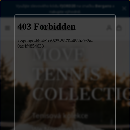
Využijte slevového kódu
FJORD20
na značku
Bergans
a
MADE
nakupte výhodně.
TO
MOVE
TENNIS
COLLECTI
ký
Tenisová kolekce
We Norwegians