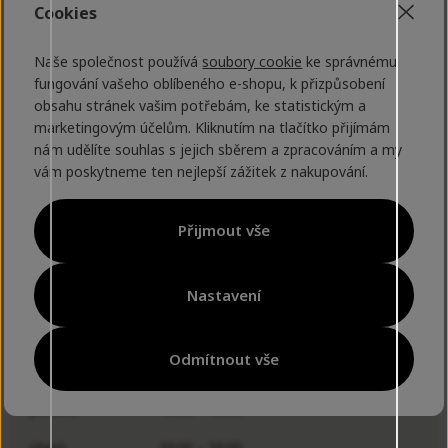
Cookies
Naše společnost používá
soubory cookie
ke správnému
Naše prodejny
fungování vašeho oblíbeného e-shopu, k přizpůsobení
obsahu stránek vašim potřebám, ke statistickým a
PRAHA
LITOMĚŘICE
marketingovým účelům. Kliknutím na tlačítko přijímám
nám udělíte souhlas s jejich sběrem a zpracováním a my
vám poskytneme ten nejlepší zážitek z nakupování.
Strakonická 1151/2C, Praha 5-Hlubočepy
Přijmout vše
Prodejna Praha
Nastavení
+420 720 981 766
praha@norskamoda.cz
Odmítnout vše
Provozní doba:
pondělí:
10:00 – 19:00
úterý:
10:00 – 19:00