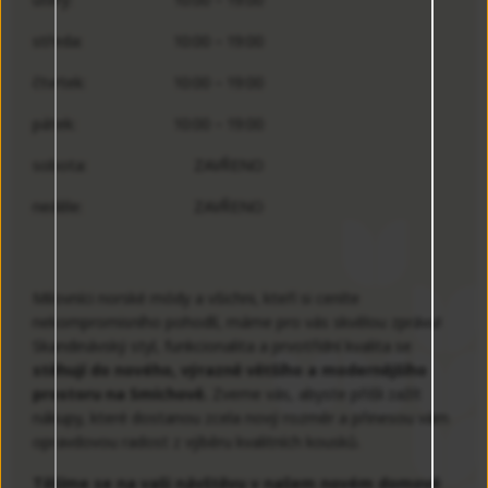
středa:
10:00 – 19:00
čtvrtek:
10:00 – 19:00
pátek:
10:00 – 19:00
sobota:
ZAVŘENO
neděle:
ZAVŘENO
Milovníci norské módy a všichni, kteří si ceníte
nekompromisního pohodlí, máme pro vás skvělou zprávu!
Skandinávský styl, funkcionalita a prvotřídní kvalita se
stěhují do nového, výrazně většího a modernějšího
prostoru na Smíchově.
Zveme vás, abyste přišli zažít
nákupy, které dostanou zcela nový rozměr a přinesou vám
opravdovou radost z výběru kvalitních kousků.
Těšíme se na vaši návštěvu v našem novém domově