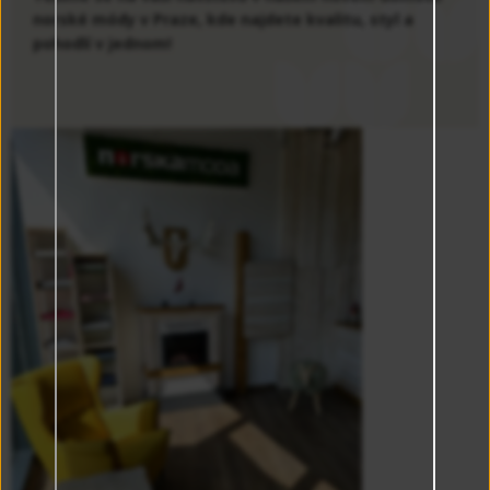
norské módy v Praze, kde najdete kvalitu, styl a
pohodlí v jednom!