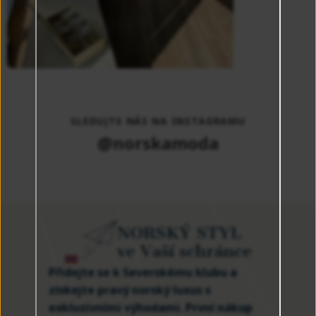
SLEDUJTE NÁS NA INSTAGRAMU
@norskamoda
NORSKÝ STYL
ve Vaší schránce
Přidejte se k Severskému klubu a
získejte pravý norský luxus s
exkluzivními výhodami. První nákup