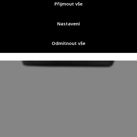
Přijmout vše
Nastavení
Odmítnout vše