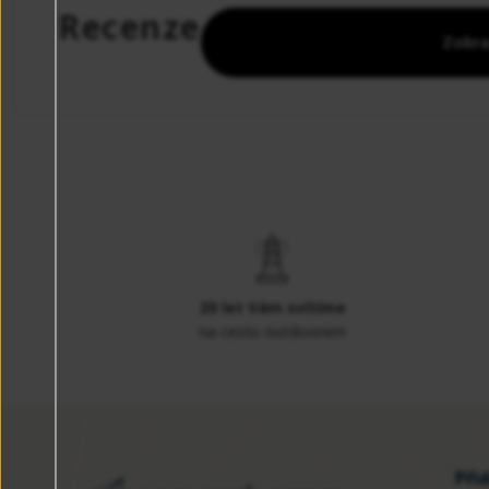
Recenze
Zobra
20 let Vám svítíme
na cestu outdoorem
Při