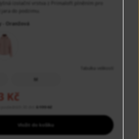
yšná izolační vrstva z Primaloft plněním pro
 jara do podzimu.
y -
Oranžová
Tabulka velikostí
M
3 Kč
 posledních 30 dní:
6 199 Kč
Vložit do košíku