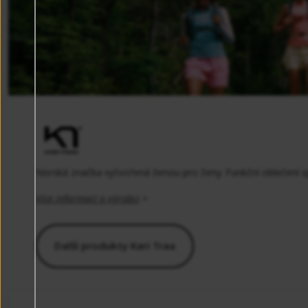
Norská značka vytvořená ženou pro ženy. Funkční oblečení s
Více informací o výrobci
>
Další produkty Kari Traa