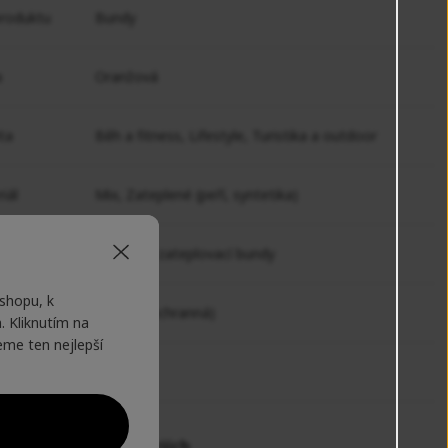
roduktu
Bundy
a
Oranžová
ita
Běh a fitness,
Lifestyle,
Turistika a outdoor
iál
Mix,
Zateplené (peří, syntetika)
bundy
Péřové a zateplovací bundy
shopu, k
ce
Svrchní (ochranná)
 Kliknutím na
eme ten nejlepší
ce:
Kari Traa
te v těchto kategoriích