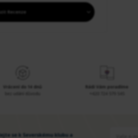
zit Recenze
Vrácení do 14 dnů
Rádi Vám poradíme
bez udání důvodu
+420 724 579 545
dejte se k Severskému klubu a