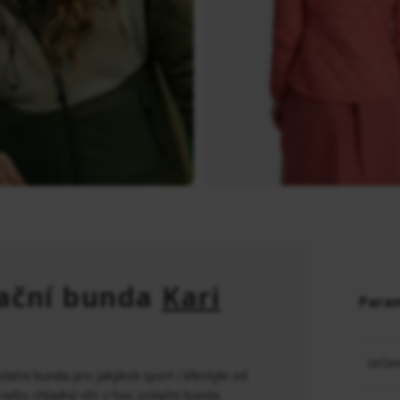
lační bunda
Kari
Para
Určen
ační bunda pro jakýkoli sport i lifestyle od
ebo chladný vítr z hor, izolační bunda