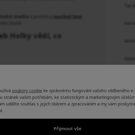
Typ p
ámská značka
a protože ji
navrhují ženy
vním životě.
Barv
b Holky vědí, co
Aktiv
Mater
udržitelná, ekologická
úprava PFE – free
Typ 
edem na životní prostředí
oužívá
soubory cookie
ke správnému fungování vašeho oblíbeného e-
Funk
u stránek vašim potřebám, ke statistickým a marketingovým účelům.
nám udělíte souhlas s jejich sběrem a zpracováním a my vám poskytn
í.
Výrob
Přijmout vše
Najde