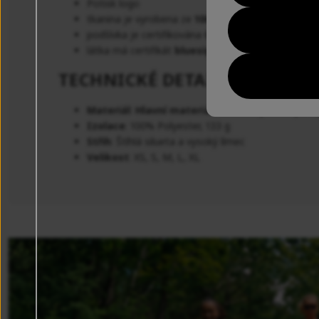
Potisk logo
tkanina je vyrobena ze
100% recyklovaného pol
podšívka je certifikována
OEKO-TEX®
látka má certifikát
bluesign® a OEKO-TEX® 100
TECHNICKÉ DETAILY
Materiál
:
Hlavní materiál
: 100% recyklovaný Po
Izolace
: 100% Polyester, 133 g
Střih
: Štíhlá silueta a vysoký límec
Velikost
: XS, S, M, L, XL