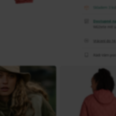
skladem 3
ks
Dostupné na
Můžete mít u
Vrácení do 1
Rádi Vám po