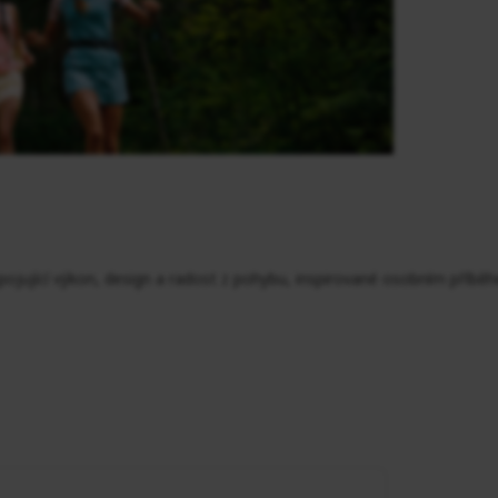
pojující výkon, design a radost z pohybu, inspirované osobním příbě