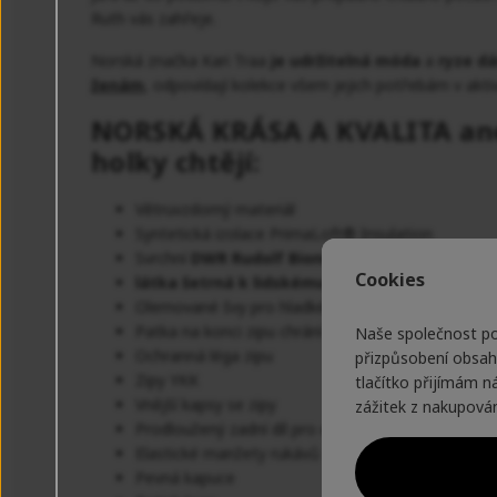
Ruth vás zahřeje.
Norská značka Kari Traa
je udržitelná móda
a
ryze d
ženám
, odpovídají kolekce všem jejich potřebám v akti
NORSKÁ KRÁSA A KVALITA ane
holky chtějí:
Větruvzdorný materiál
Syntetická izolace PrimaLoft® Insulation
Svrchní
DWR Rudolf Bionic Finish® ECO
, trvale 
Cookies
látka šetrná k lidskému zdraví
, vyrobena
s ohl
Olemované švy pro hladké zakončení
Patka na konci zipu chrání oblast brady
Naše společnost p
Ochranná léga zipu
přizpůsobení obsah
Zipy YKK
tlačítko přijímám 
Vnější kapsy se zipy
zážitek z nakupován
Prodloužený zadní díl pro extra dávku tepla
Elastické manžety rukávů
Pevná kapuce