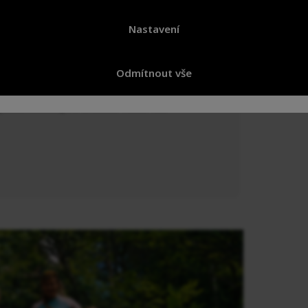
yesteru
Nastavení
Dám
Odmítnout vše
lyester
bluesign® a OEKO-TEX® 100