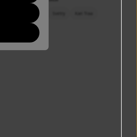
ské bundy
Bundy
Svetry
Kari Traa