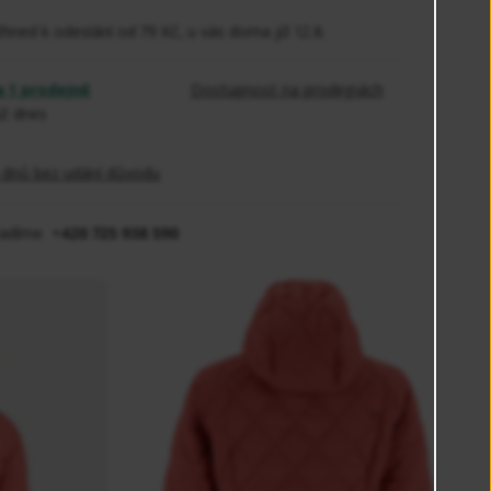
Ihned k odeslání od 79 Kč, u vás doma již 12.8.
 1 prodejně
Dostupnost na prodejnách
ž dnes
4 dnů bez udání důvodu
radíme +
420 725 938 590