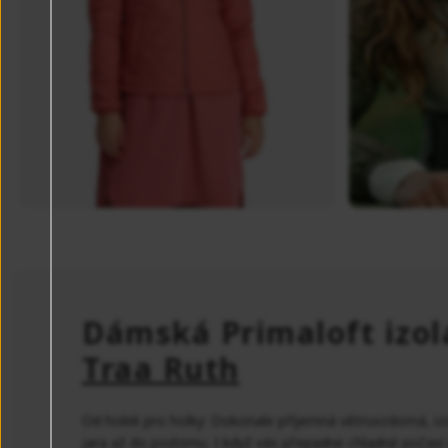
Dámská Primaloft izo
Traa Ruth
Od holek pro holky: Dokonale příjemná větruvzdorná, izol
jara až do podzimu. I když vás přepadne chladné počasí n