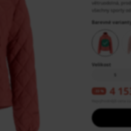
Dámské ponožky a podkolenky
Helmy a brýle
větruodolná, prod
ské plavky
všechny sporty od
Dámské funkční a spodní prádlo
et
ožešiny
Barevné variant
Dámské rukavice
áva a čaj
ací gely
árky
Velikost
S
4 15
-33 %
Nejvýhodnější cena za