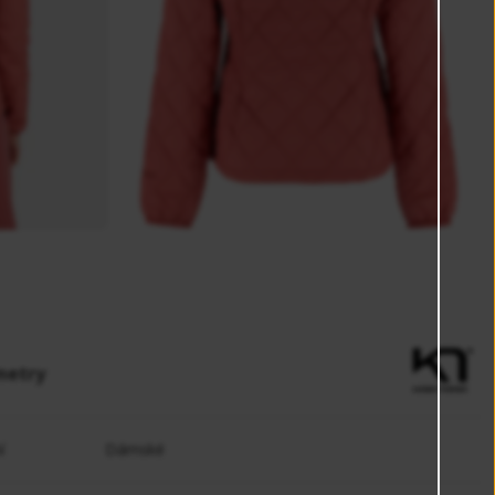
metry
í
Dámské